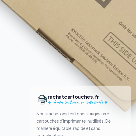
rachatcartouches.fr
Vendre ses toners en toute simplicité
Nous rachetons tes toners originaux et
cartouches d'imprimante inutilisés. De
manière équitable, rapide et sans
complication.