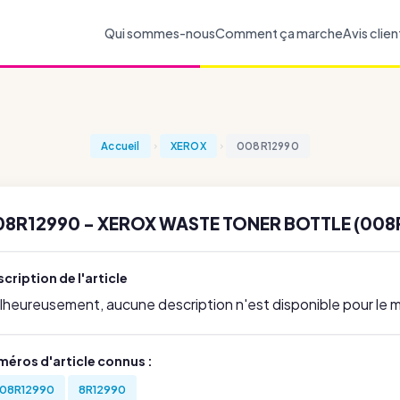
Qui sommes-nous
Comment ça marche
Avis clien
Accueil
XEROX
008R12990
08R12990 - XEROX WASTE TONER BOTTLE (008
cription de l'article
lheureusement, aucune description n'est disponible pour le
méros d'article connus :
08R12990
8R12990