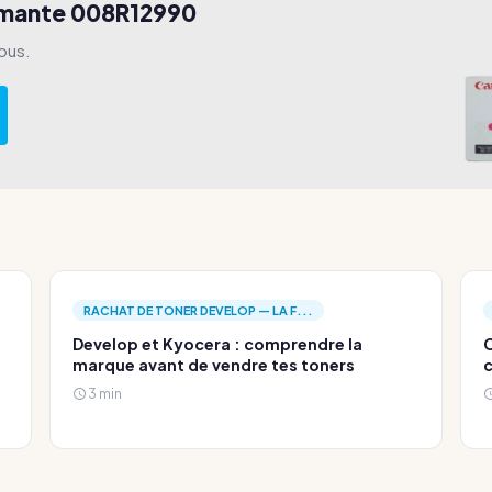
imante 008R12990
ous.
RACHAT DE TONER DEVELOP — LA F...
Develop et Kyocera : comprendre la
C
marque avant de vendre tes toners
c
3 min