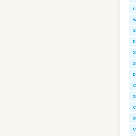
D
W
X
D
X
X
D
C
X
C
X
C