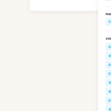
nu
0
co
D
X
D
D
X
X
D
X