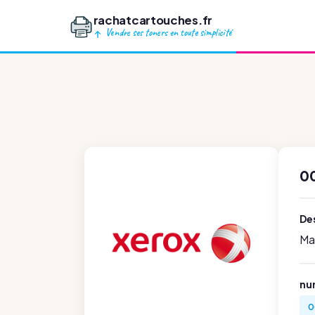
rachatcartouches.fr
Vendre ses toners en toute simplicité
0
Des
Ma
nu
0