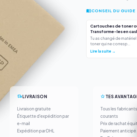
CONSEIL DU GUIDE
Cartouches de toner o
Transforme-les en cas
Tu as changé de matériel
toner qui ne corresp...
Lire la suite →
LIVRAISON
TES AVANTAG
Livraison gratuite
Tous les fabricant
Étiquette d'expédition par
courants
e-mail
Prix de rachat équi
Expédition par DHL
Paiement anticipé 