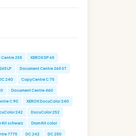
 Centre 255
XEROX DP 65
265 LP
Document Centre 265 ST
DC 240
CopyCentre C 75
70
Document Centre 460
ntre C 90
XEROX DocuColor 240
cuColor 242
DocuColor 252
 Kit schwarz
Drum Kit color
tre 7775
DC 242
DC 250