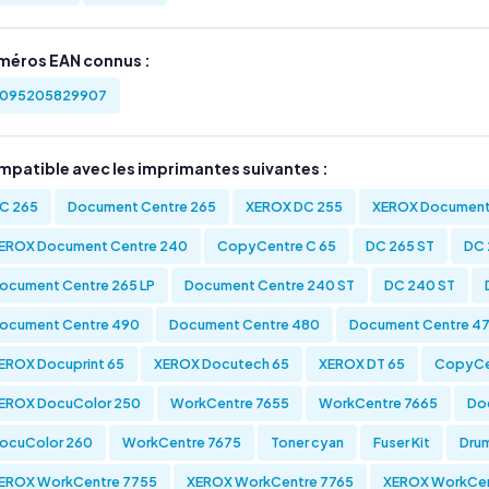
méros EAN connus :
095205829907
mpatible avec les imprimantes suivantes :
C 265
Document Centre 265
XEROX DC 255
XEROX Document
EROX Document Centre 240
CopyCentre C 65
DC 265 ST
DC 
ocument Centre 265 LP
Document Centre 240 ST
DC 240 ST
ocument Centre 490
Document Centre 480
Document Centre 4
EROX Docuprint 65
XEROX Docutech 65
XEROX DT 65
CopyCe
EROX DocuColor 250
WorkCentre 7655
WorkCentre 7665
Do
ocuColor 260
WorkCentre 7675
Toner cyan
Fuser Kit
Drum
EROX WorkCentre 7755
XEROX WorkCentre 7765
XEROX WorkCen