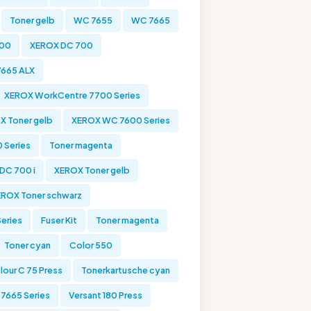
Toner gelb
WC 7655
WC 7665
700
XEROX DC 700
665 ALX
XEROX WorkCentre 7700 Series
X Toner gelb
XEROX WC 7600 Series
 Series
Toner magenta
DC 700 i
XEROX Toner gelb
ROX Toner schwarz
eries
Fuser Kit
Toner magenta
Toner cyan
Color 550
lour C 75 Press
Tonerkartusche cyan
7665 Series
Versant 180 Press