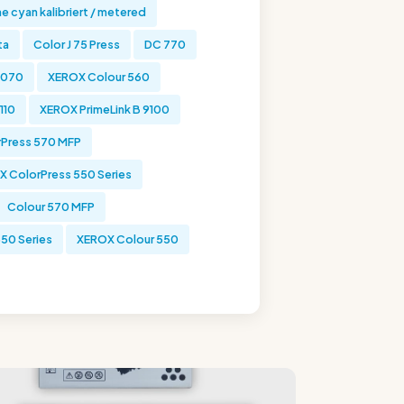
e cyan kalibriert / metered
ta
Color J 75 Press
DC 770
9070
XEROX Colour 560
110
XEROX PrimeLink B 9100
Press 570 MFP
 ColorPress 550 Series
Colour 570 MFP
50 Series
XEROX Colour 550