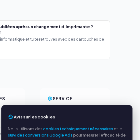
ubliées après un changement d'imprimante ?
h
 informatique et tu te retrouves avec des cartouches de
ES
SERVICE
s
À propos de nous
Avis sur les cookies
Politique de confidentialité
tables
Mentions légales
Nous utilisons des
cookies techniquement nécessaires
et le
par
Questions fréquentes
suivi des conversions Google Ads
pour mesurer l'efficacité de