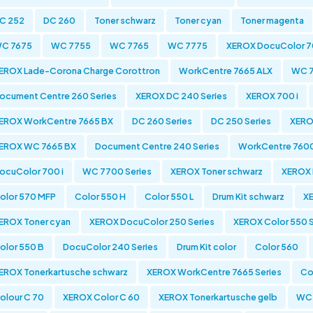
C 252
DC 260
Toner schwarz
Toner cyan
Toner magenta
C 7675
WC 7755
WC 7765
WC 7775
XEROX DocuColor 
EROX Lade-Corona Charge Corottron
WorkCentre 7665 ALX
WC 7
ocument Centre 260 Series
XEROX DC 240 Series
XEROX 700 i
EROX WorkCentre 7665 BX
DC 260 Series
DC 250 Series
XERO
EROX WC 7665 BX
Document Centre 240 Series
WorkCentre 7600
ocuColor 700 i
WC 7700 Series
XEROX Toner schwarz
XEROX 
olor 570 MFP
Color 550 H
Color 550 L
Drum Kit schwarz
XE
EROX Toner cyan
XEROX DocuColor 250 Series
XEROX Color 550 S
olor 550 B
DocuColor 240 Series
Drum Kit color
Color 560
EROX Tonerkartusche schwarz
XEROX WorkCentre 7665 Series
Co
olour C 70
XEROX Color C 60
XEROX Tonerkartusche gelb
WC 