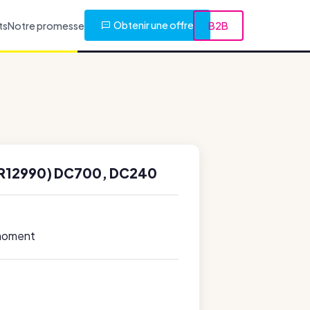
Obtenir une offre
ts
Notre promesse
B2B
R12990) DC700, DC240
 moment