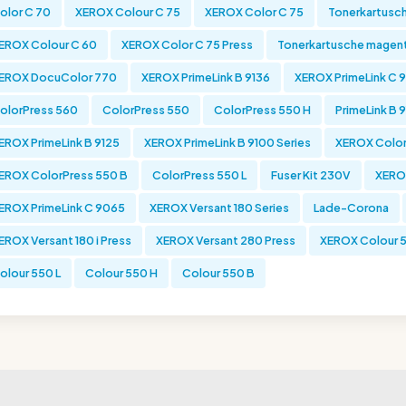
olor C 70
XEROX Colour C 75
XEROX Color C 75
Tonerkartusch
EROX Colour C 60
XEROX Color C 75 Press
Tonerkartusche magen
EROX DocuColor 770
XEROX PrimeLink B 9136
XEROX PrimeLink C 
olorPress 560
ColorPress 550
ColorPress 550 H
PrimeLink B 9
EROX PrimeLink B 9125
XEROX PrimeLink B 9100 Series
XEROX Color
EROX ColorPress 550 B
ColorPress 550 L
Fuser Kit 230V
XEROX
EROX PrimeLink C 9065
XEROX Versant 180 Series
Lade-Corona
EROX Versant 180 i Press
XEROX Versant 280 Press
XEROX Colour 5
olour 550 L
Colour 550 H
Colour 550 B