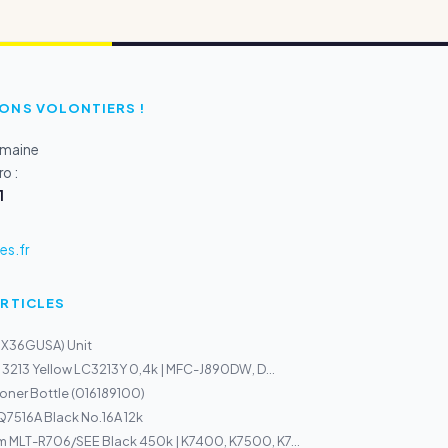
ONS VOLONTIERS !
emaine
o :
1
s.fr
ARTICLES
MX36GUSA) Unit
C 3213 Yellow LC3213Y 0,4k | MFC-J890DW, D...
oner Bottle (016189100)
Q7516A Black No.16A 12k
 MLT-R706/SEE Black 450k | K7400, K7500, K7...