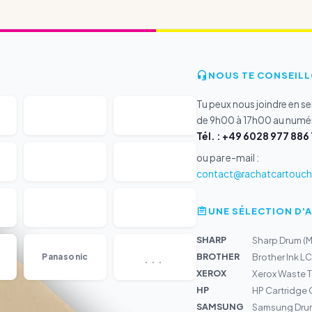
NOUS TE CONSEILL
Tu peux nous joindre en s
de 9h00 à 17h00 au numér
Tél. : +49 6028 977 886 
ou par e-mail :
contact@rachatcartouche
UNE SÉLECTION D'
SHARP
Sharp Drum (
...
BROTHER
Panasonic
Brother Ink L
XEROX
Xerox Waste T
HP
HP Cartridge 
SAMSUNG
Samsung Drum