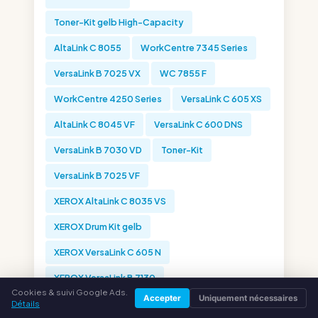
Toner-Kit gelb High-Capacity
AltaLink C 8055
WorkCentre 7345 Series
VersaLink B 7025 VX
WC 7855 F
WorkCentre 4250 Series
VersaLink C 605 XS
AltaLink C 8045 VF
VersaLink C 600 DNS
VersaLink B 7030 VD
Toner-Kit
VersaLink B 7025 VF
XEROX AltaLink C 8035 VS
XEROX Drum Kit gelb
XEROX VersaLink C 605 N
XEROX VersaLink B 7130
Cookies & suivi Google Ads.
Accepter
Uniquement nécessaires
XEROX PrimeLink B 9136
Drum Unit
Détails