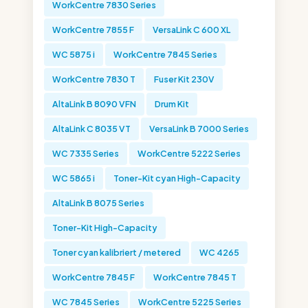
WorkCentre 7830 Series
WorkCentre 7855 F
VersaLink C 600 XL
WC 5875 i
WorkCentre 7845 Series
WorkCentre 7830 T
Fuser Kit 230V
AltaLink B 8090 VFN
Drum Kit
AltaLink C 8035 VT
VersaLink B 7000 Series
WC 7335 Series
WorkCentre 5222 Series
WC 5865 i
Toner-Kit cyan High-Capacity
AltaLink B 8075 Series
Toner-Kit High-Capacity
Toner cyan kalibriert / metered
WC 4265
WorkCentre 7845 F
WorkCentre 7845 T
WC 7845 Series
WorkCentre 5225 Series