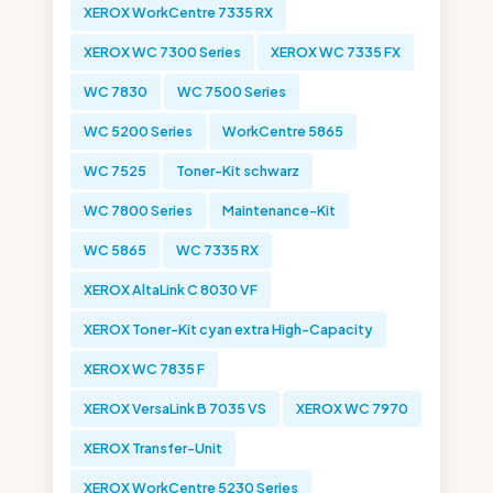
XEROX WorkCentre 7335 RX
XEROX WC 7300 Series
XEROX WC 7335 FX
WC 7830
WC 7500 Series
WC 5200 Series
WorkCentre 5865
WC 7525
Toner-Kit schwarz
WC 7800 Series
Maintenance-Kit
WC 5865
WC 7335 RX
XEROX AltaLink C 8030 VF
XEROX Toner-Kit cyan extra High-Capacity
XEROX WC 7835 F
XEROX VersaLink B 7035 VS
XEROX WC 7970
XEROX Transfer-Unit
XEROX WorkCentre 5230 Series