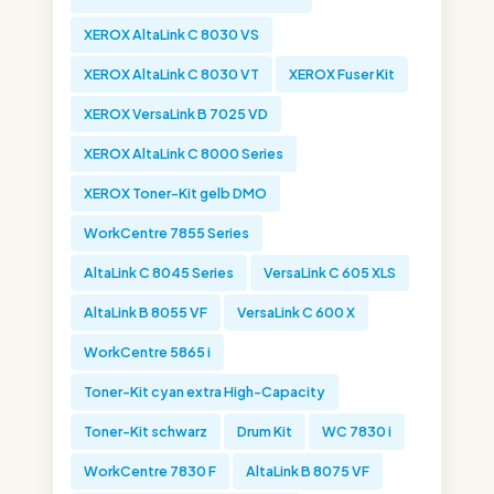
XEROX AltaLink C 8030 VS
XEROX AltaLink C 8030 VT
XEROX Fuser Kit
XEROX VersaLink B 7025 VD
XEROX AltaLink C 8000 Series
XEROX Toner-Kit gelb DMO
WorkCentre 7855 Series
AltaLink C 8045 Series
VersaLink C 605 XLS
AltaLink B 8055 VF
VersaLink C 600 X
WorkCentre 5865 i
Toner-Kit cyan extra High-Capacity
Toner-Kit schwarz
Drum Kit
WC 7830 i
WorkCentre 7830 F
AltaLink B 8075 VF