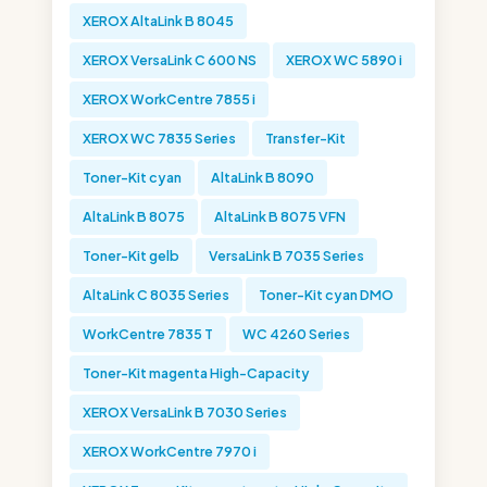
XEROX AltaLink B 8045
XEROX VersaLink C 600 NS
XEROX WC 5890 i
XEROX WorkCentre 7855 i
XEROX WC 7835 Series
Transfer-Kit
Toner-Kit cyan
AltaLink B 8090
AltaLink B 8075
AltaLink B 8075 VFN
Toner-Kit gelb
VersaLink B 7035 Series
AltaLink C 8035 Series
Toner-Kit cyan DMO
WorkCentre 7835 T
WC 4260 Series
Toner-Kit magenta High-Capacity
XEROX VersaLink B 7030 Series
XEROX WorkCentre 7970 i