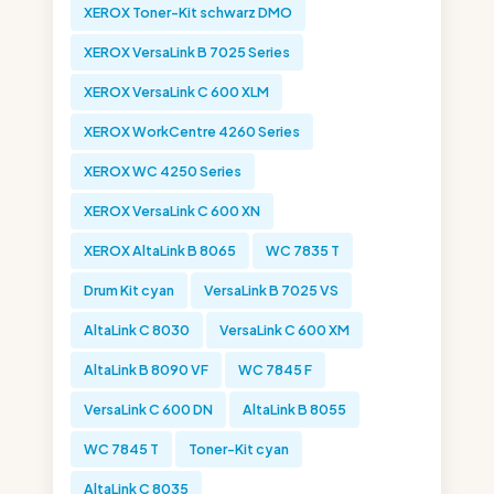
XEROX Toner-Kit schwarz DMO
XEROX VersaLink B 7025 Series
XEROX VersaLink C 600 XLM
XEROX WorkCentre 4260 Series
XEROX WC 4250 Series
XEROX VersaLink C 600 XN
XEROX AltaLink B 8065
WC 7835 T
Drum Kit cyan
VersaLink B 7025 VS
AltaLink C 8030
VersaLink C 600 XM
AltaLink B 8090 VF
WC 7845 F
VersaLink C 600 DN
AltaLink B 8055
WC 7845 T
Toner-Kit cyan
AltaLink C 8035