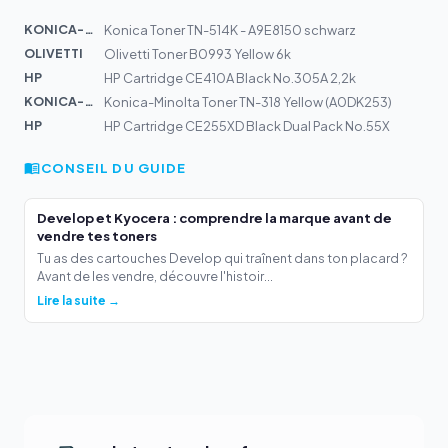
KONICA-MIN...
Konica Toner TN-514K - A9E8150 schwarz
OLIVETTI
Olivetti Toner B0993 Yellow 6k
HP
HP Cartridge CE410A Black No.305A 2,2k
KONICA-MIN...
Konica-Minolta Toner TN-318 Yellow (A0DK253)
HP
HP Cartridge CE255XD Black Dual Pack No.55X
CONSEIL DU GUIDE
Develop et Kyocera : comprendre la marque avant de
vendre tes toners
Tu as des cartouches Develop qui traînent dans ton placard ?
Avant de les vendre, découvre l'histoir...
Lire la suite →