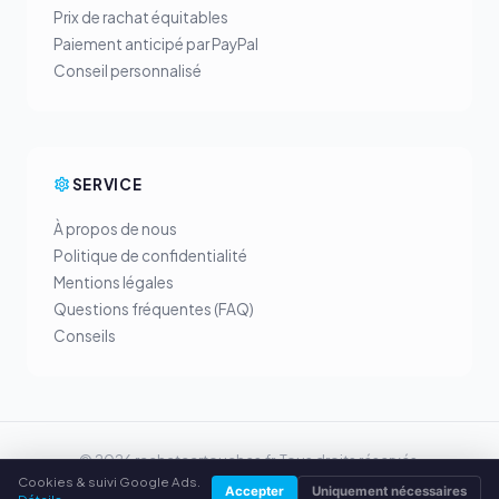
Prix de rachat équitables
Paiement anticipé par PayPal
Conseil personnalisé
SERVICE
À propos de nous
Politique de confidentialité
Mentions légales
Questions fréquentes (FAQ)
Conseils
© 2026 rachatcartouches.fr. Tous droits réservés.
Cookies & suivi Google Ads.
Vendre ses toners dans ta ville
Accepter
Uniquement nécessaires