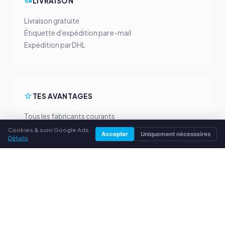
LIVRAISON
Livraison gratuite
Étiquette d'expédition par e-mail
Expédition par DHL
TES AVANTAGES
Tous les fabricants courants
Prix de rachat équitables
Cookies & suivi Google Ads.
Accepter
Uniquement nécessaires
Détails
Paiement anticipé par PayPal
Conseil personnalisé
SERVICE
À propos de nous