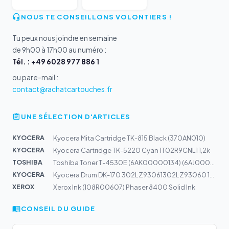
NOUS TE CONSEILLONS VOLONTIERS !
Tu peux nous joindre en semaine
de 9h00 à 17h00 au numéro :
Tél. : +49 6028 977 886 1
ou par e-mail :
contact@rachatcartouches.fr
UNE SÉLECTION D'ARTICLES
KYOCERA
Kyocera Mita Cartridge TK-815 Black (370AN010)
KYOCERA
Kyocera Cartridge TK-5220 Cyan 1T02R9CNL1 1,2k
TOSHIBA
Toshiba Toner T-4530E (6AK00000134) (6AJ00000055)
KYOCERA
Kyocera Drum DK-170 302LZ93061302LZ93060 100k | FS-1320...
XEROX
Xerox Ink (108R00607) Phaser 8400 Solid Ink
CONSEIL DU GUIDE