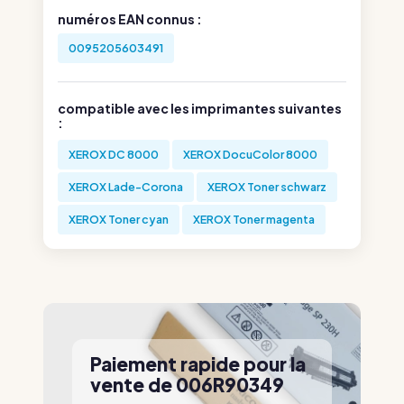
numéros EAN connus :
0095205603491
compatible avec les imprimantes suivantes
:
XEROX DC 8000
XEROX DocuColor 8000
XEROX Lade-Corona
XEROX Toner schwarz
XEROX Toner cyan
XEROX Toner magenta
Paiement rapide pour la
vente de 006R90349