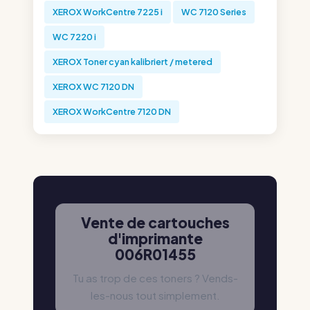
XEROX WorkCentre 7225 i
WC 7120 Series
WC 7220 i
XEROX Toner cyan kalibriert / metered
XEROX WC 7120 DN
XEROX WorkCentre 7120 DN
Vente de cartouches
d'imprimante
006R01455
Tu as trop de ces toners ? Vends-
les-nous tout simplement.