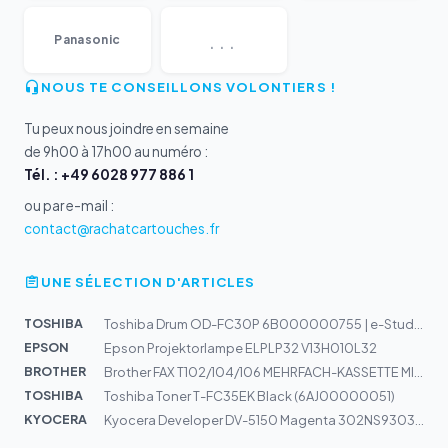
...
Panasonic
NOUS TE CONSEILLONS VOLONTIERS !
Tu peux nous joindre en semaine
de 9h00 à 17h00 au numéro :
Tél. : +49 6028 977 886 1
ou par e-mail :
contact@rachatcartouches.fr
UNE SÉLECTION D'ARTICLES
TOSHIBA
Toshiba Drum OD-FC30P 6B000000755 | e-Studio 305CS
EPSON
Epson Projektorlampe ELPLP32 V13H010L32
BROTHER
Brother FAX T102/104/106 MEHRFACH-KASSETTE MIT ROLLE, C...
TOSHIBA
Toshiba Toner T-FC35EK Black (6AJ00000051)
KYOCERA
Kyocera Developer DV-5150 Magenta 302NS93030 | M6035, M...