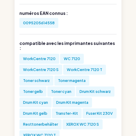
numéros EAN connus :
0095205614558
compatible avec les imprimantes suivantes
:
WorkCentre 7120
WC 7120
WorkCentre 7120 S
WorkCentre 7120 T
Toner schwarz
Toner magenta
Toner gelb
Toner cyan
Drum Kit schwarz
Drum Kit cyan
Drum Kit magenta
Drum Kit gelb
Transfer-Kit
Fuser Kit 230V
Resttonerbehälter
XEROX WC 7120 S
XEROX WC 7120 T