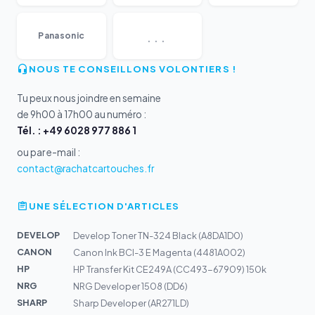
...
Panasonic
NOUS TE CONSEILLONS VOLONTIERS !
Tu peux nous joindre en semaine
de 9h00 à 17h00 au numéro :
Tél. : +49 6028 977 886 1
ou par e-mail :
contact@rachatcartouches.fr
UNE SÉLECTION D'ARTICLES
DEVELOP
Develop Toner TN-324 Black (A8DA1D0)
CANON
Canon Ink BCI-3 E Magenta (4481A002)
HP
HP Transfer Kit CE249A (CC493-67909) 150k
NRG
NRG Developer 1508 (DD6)
SHARP
Sharp Developer (AR271LD)