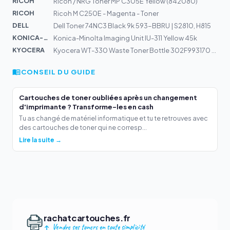
RICOH
Ricoh / NRG Toner MP C305E Yellow (842080)
RICOH
Ricoh M C250E - Magenta - Toner
DELL
Dell Toner 74NC3 Black 9k 593-BBRU | S2810, H815
KONICA-MIN...
Konica-Minolta Imaging Unit IU-311 Yellow 45k
KYOCERA
Kyocera WT-330 Waste Toner Bottle 302F993170 | FS-2000D...
CONSEIL DU GUIDE
Cartouches de toner oubliées après un changement
d'imprimante ? Transforme-les en cash
Tu as changé de matériel informatique et tu te retrouves avec
des cartouches de toner qui ne corresp...
Lire la suite →
rachatcartouches.fr
Vendre ses toners en toute simplicité