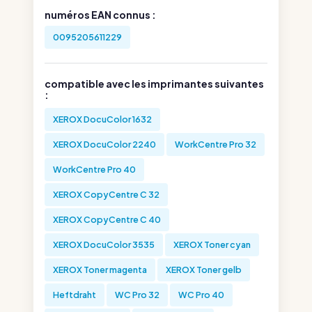
numéros EAN connus :
0095205611229
compatible avec les imprimantes suivantes
:
XEROX DocuColor 1632
XEROX DocuColor 2240
WorkCentre Pro 32
WorkCentre Pro 40
XEROX CopyCentre C 32
XEROX CopyCentre C 40
XEROX DocuColor 3535
XEROX Toner cyan
XEROX Toner magenta
XEROX Toner gelb
Heftdraht
WC Pro 32
WC Pro 40