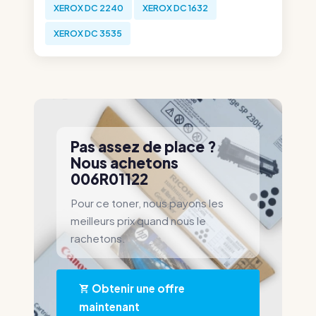
XEROX DC 2240
XEROX DC 1632
XEROX DC 3535
Pas assez de place ?
Nous achetons
006R01122
Pour ce toner, nous payons les
meilleurs prix quand nous le
rachetons.
Obtenir une offre
maintenant