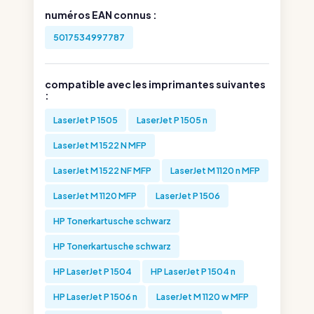
numéros EAN connus :
5017534997787
compatible avec les imprimantes suivantes
:
LaserJet P 1505
LaserJet P 1505 n
LaserJet M 1522 N MFP
LaserJet M 1522 NF MFP
LaserJet M 1120 n MFP
LaserJet M 1120 MFP
LaserJet P 1506
HP Tonerkartusche schwarz
HP Tonerkartusche schwarz
HP LaserJet P 1504
HP LaserJet P 1504 n
HP LaserJet P 1506 n
LaserJet M 1120 w MFP