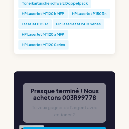
Tonerkartusche schwarz Doppelpack
HP LaserJet M 1120 h MFP
HP LaserJet P 1503 n
LaserJet P 1503
HP LaserJet M 1500 Series
HP LaserJet M 1120 a MFP
HP LaserJet M 1120 Series
Presque terminé ! Nous
achetons 003R99778
Tu veux gagner de l'argent avec
ce toner ?