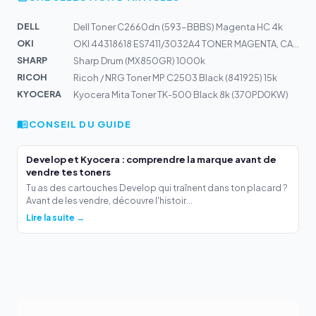
DELL
Dell Toner C2660dn (593-BBBS) Magenta HC 4k
OKI
OKI 44318618 ES7411/3032A4 TONER MAGENTA, CA. 10000 S....
SHARP
Sharp Drum (MX850GR) 1000k
RICOH
Ricoh / NRG Toner MP C2503 Black (841925) 15k
KYOCERA
Kyocera Mita Toner TK-500 Black 8k (370PD0KW)
CONSEIL DU GUIDE
Develop et Kyocera : comprendre la marque avant de
vendre tes toners
Tu as des cartouches Develop qui traînent dans ton placard ?
Avant de les vendre, découvre l'histoir...
Lire la suite →