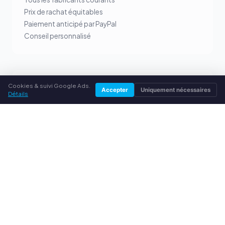
Prix de rachat équitables
Paiement anticipé par PayPal
Conseil personnalisé
Cookies & suivi Google Ads.
SERVICE
Accepter
Uniquement nécessaires
Détails
À propos de nous
Politique de confidentialité
Mentions légales
Questions fréquentes (FAQ)
Conseils
© 2026 rachatcartouches.fr. Tous droits réservés.
Vendre ses toners dans ta ville