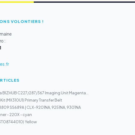
ONS VOLONTIERS !
emaine
o :
1
s.fr
ARTICLES
a BIZHUB C227/287/367 Imaging Unit Magenta...
Kit (MX310U1) Primary Transfer Belt
R809 SS689A | CLX-9201NA, 9251NA, 9301NA
er - 220X - cyan
13T08744010) Yellow