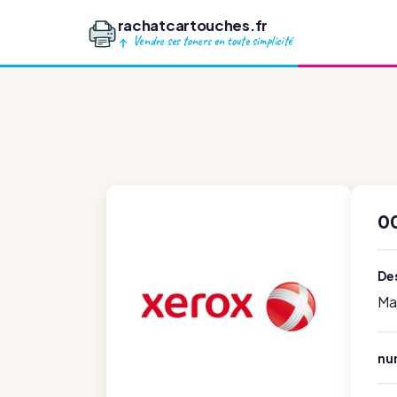
rachatcartouches.fr
Vendre ses toners en toute simplicité
0
Des
Ma
nu