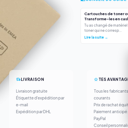
Cartouches de toner o
Transforme-les en cas
Tu as changé de matériel
toner qui ne corresp...
Lire la suite →
LIVRAISON
TES AVANTAG
Livraison gratuite
Tous les fabricant
Étiquette d'expédition par
courants
e-mail
Prix de rachat équi
Expédition par DHL
Paiement anticipé 
PayPal
Conseil personnali