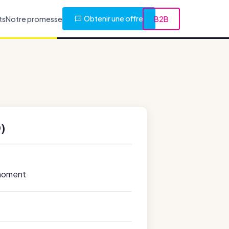
Obtenir une offre
ts
Notre promesse
B2B
)
 moment