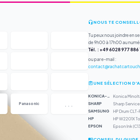
NOUS TE CONSEILL
Tu peux nous joindre en s
de 9h00 à 17h00 au numér
Tél. : +49 6028 977 886 
ou par e-mail :
contact@rachatcartouche
UNE SÉLECTION D'
KONICA-MIN...
Konica Minolt
...
SHARP
Panasonic
Sharp Service 
SAMSUNG
HP Drum CLT-
HP
HP W2201X Ton
EPSON
Epson Ink (C
CONSEIL DU GUIDE