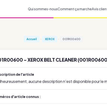
Qui sommes-nous
Comment ça marche
Avis clien
Accueil
XEROX
001R00600
01R00600 - XEROX BELT CLEANER (001R00600
cription de l'article
lheureusement, aucune description n'est disponible pour le
méros d'article connus :