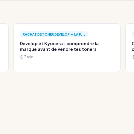
RACHAT DE TONER DEVELOP — LA F...
Develop et Kyocera : comprendre la
C
marque avant de vendre tes toners
c
3 min