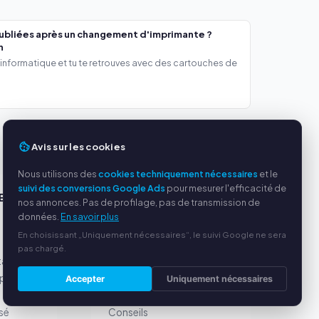
ubliées après un changement d'imprimante ?
h
 informatique et tu te retrouves avec des cartouches de
Avis sur les cookies
Nous utilisons des
cookies techniquement nécessaires
et le
suivi des conversions Google Ads
pour mesurer l'efficacité de
ES
SERVICE
nos annonces. Pas de profilage, pas de transmission de
données.
En savoir plus
s
À propos de nous
En choisissant „Uniquement nécessaires“, le suivi Google ne sera
Politique de confidentialité
pas chargé.
tables
Mentions légales
par
Questions fréquentes
Accepter
Uniquement nécessaires
(FAQ)
sé
Conseils